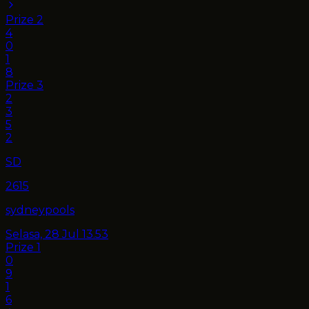
Prize
2
4
0
1
8
Prize
3
2
3
5
2
SD
2615
sydneypools
Selasa, 28 Jul
13.53
Prize
1
0
9
1
6