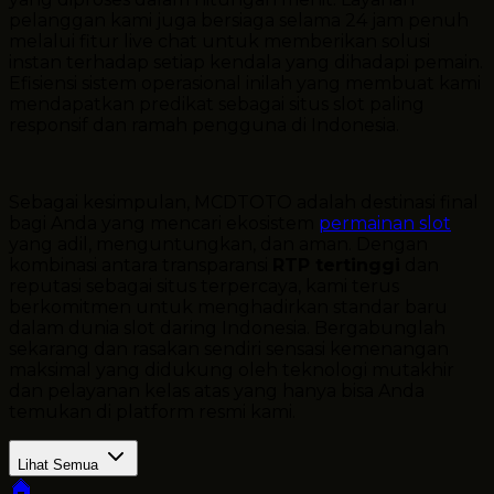
pelanggan kami juga bersiaga selama 24 jam penuh
melalui fitur
live chat
untuk memberikan solusi
instan terhadap setiap kendala yang dihadapi pemain.
Efisiensi sistem operasional inilah yang membuat kami
mendapatkan predikat sebagai situs slot paling
responsif dan ramah pengguna di Indonesia.
Sebagai kesimpulan, MCDTOTO adalah destinasi final
bagi Anda yang mencari ekosistem
permainan slot
yang adil, menguntungkan, dan aman. Dengan
kombinasi antara transparansi
RTP tertinggi
dan
reputasi sebagai situs terpercaya, kami terus
berkomitmen untuk menghadirkan standar baru
dalam dunia slot daring Indonesia. Bergabunglah
sekarang dan rasakan sendiri sensasi kemenangan
maksimal yang didukung oleh teknologi mutakhir
dan pelayanan kelas atas yang hanya bisa Anda
temukan di platform resmi kami.
Lihat Semua