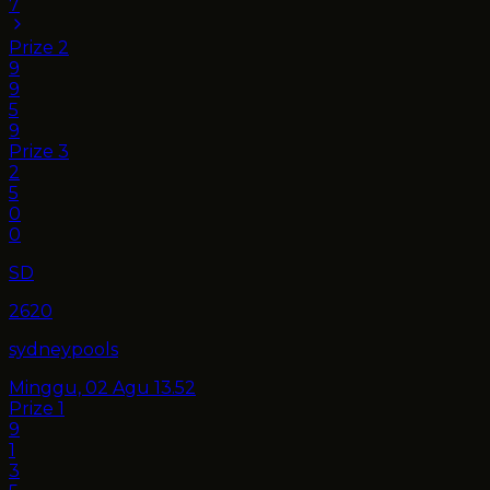
7
Prize
2
9
9
5
9
Prize
3
2
5
0
0
SD
2620
sydneypools
Minggu, 02 Agu
13.52
Prize
1
9
1
3