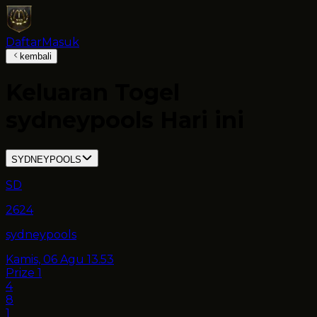
Daftar
Masuk
kembali
Keluaran Togel
sydneypools
Hari ini
SYDNEYPOOLS
SD
2624
sydneypools
Kamis, 06 Agu
13.53
Prize
1
4
8
1