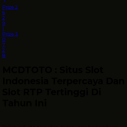
Prize
2
6
2
9
1
Prize
3
0
7
2
8
MCDTOTO : Situs Slot
Indonesia Terpercaya Dan
Slot RTP Tertinggi Di
Tahun Ini