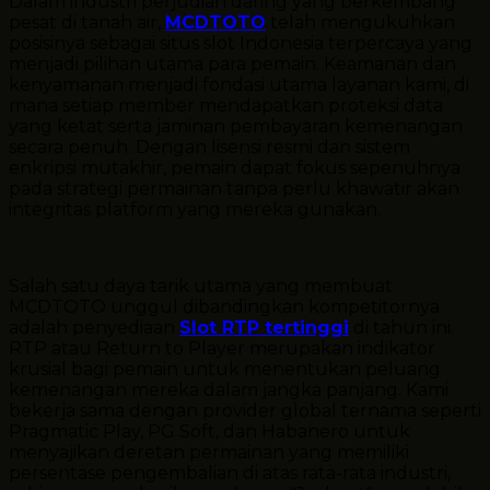
Dalam industri perjudian daring yang berkembang
pesat di tanah air,
MCDTOTO
telah mengukuhkan
posisinya sebagai situs slot Indonesia terpercaya yang
menjadi pilihan utama para pemain. Keamanan dan
kenyamanan menjadi fondasi utama layanan kami, di
mana setiap member mendapatkan proteksi data
yang ketat serta jaminan pembayaran kemenangan
secara penuh. Dengan lisensi resmi dan sistem
enkripsi mutakhir, pemain dapat fokus sepenuhnya
pada strategi permainan tanpa perlu khawatir akan
integritas platform yang mereka gunakan.
Salah satu daya tarik utama yang membuat
MCDTOTO unggul dibandingkan kompetitornya
adalah penyediaan
Slot RTP tertinggi
di tahun ini.
RTP atau
Return to Player
merupakan indikator
krusial bagi pemain untuk menentukan peluang
kemenangan mereka dalam jangka panjang. Kami
bekerja sama dengan provider global ternama seperti
Pragmatic Play, PG Soft, dan Habanero untuk
menyajikan deretan permainan yang memiliki
persentase pengembalian di atas rata-rata industri,