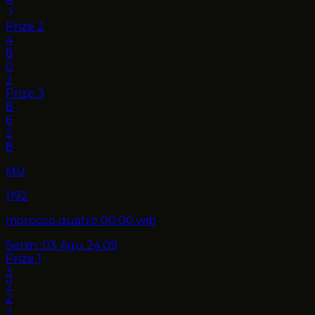
Prize
2
4
8
0
2
Prize
3
8
6
2
8
MU
1192
morocco quatro 00:00 wib
Senin, 03 Agu
24.09
Prize
1
3
7
2
2