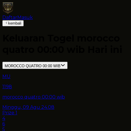
Daftar
Masuk
kembali
Keluaran Togel
morocco
quatro 00:00 wib
Hari ini
MOROCCO QUATRO 00:00 WIB
MU
1198
morocco quatro 00:00 wib
Minggu, 09 Agu
24.08
Prize
1
4
6
5