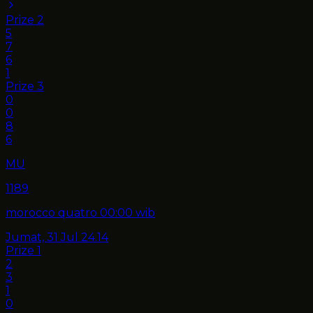
Prize
2
5
7
6
1
Prize
3
0
0
8
6
MU
1189
morocco quatro 00:00 wib
Jumat, 31 Jul
24.14
Prize
1
2
3
1
0