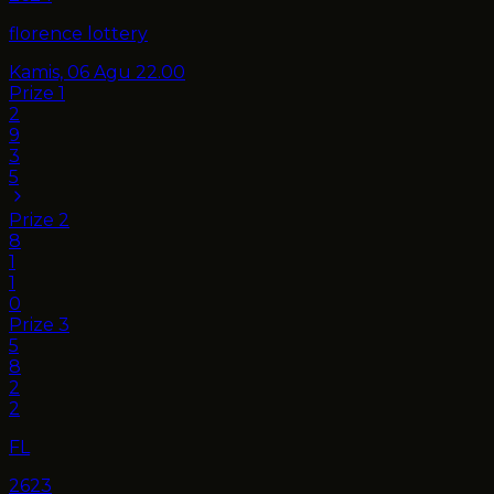
florence lottery
Kamis, 06 Agu
22.00
Prize
1
2
9
3
5
Prize
2
8
1
1
0
Prize
3
5
8
2
2
FL
2623