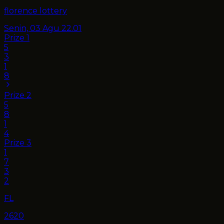
florence lottery
Senin, 03 Agu
22.01
Prize
1
5
3
1
8
Prize
2
5
8
1
4
Prize
3
1
7
3
2
FL
2620