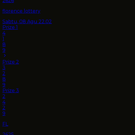
2626
florence lottery
Sabtu, 08 Agu
22.02
Prize
1
4
1
8
9
Prize
2
3
2
8
9
Prize
3
2
4
2
9
FL
2625