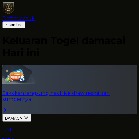
Daftar
Masuk
kembali
Keluaran Togel
damacai
Hari ini
Saksikan langsung hasil live draw resmi dari
sumbernya
DAMACAI
DM