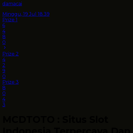
damacai
Minggu, 19 Jul
18.39
Prize
1
6
4
8
0
Prize
2
4
2
9
0
Prize
3
8
0
4
3
MCDTOTO : Situs Slot
Indonesia Terpercaya Dan