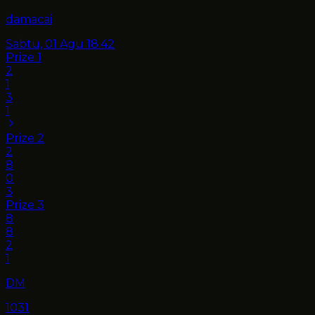
damacai
Sabtu, 01 Agu
18.42
Prize
1
2
1
3
1
Prize
2
2
8
0
3
Prize
3
8
8
2
1
DM
1031