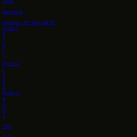
1036
damacai
Minggu, 09 Agu
18.39
Prize
1
6
1
0
1
Prize
2
1
2
6
5
Prize
3
4
3
0
3
DM