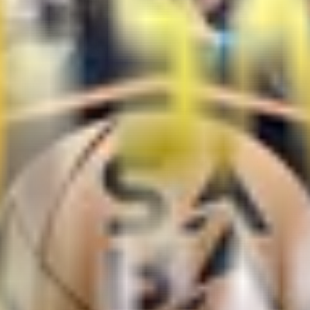
menjadi fondasi utama layanan kami, di mana setiap 
lisensi resmi dan sistem enkripsi mutakhir, pemain d
gunakan.
 unggul dibandingkan kompetitornya adalah penyedi
uk menentukan peluang kemenangan mereka dalam jang
Habanero untuk menyajikan deretan permainan yang memil
 lebih nyata bagi setiap penggunanya.
enjadi keunggulan yang ditawarkan oleh MCDTOTO. Da
edia telah dikurasi untuk memberikan pengalaman visual
rafis berkualitas tinggi yang memastikan bahwa setia
ui berbagai perangkat.
 selalu kami prioritaskan di tahun ini. MCDTOTO menye
ses dalam hitungan menit. Layanan pelanggan kami juga 
la yang dihadapi pemain. Efisiensi sistem operasional 
nesia.