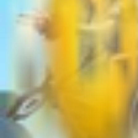
pilihan utama para pemain. Keamanan dan kenyamanan 
jaminan pembayaran kemenangan secara penuh. Dengan 
perlu khawatir akan integritas platform yang mereka 
Salah satu daya tarik utama yang membuat MCDTOTO
Player
merupakan indikator krusial bagi pemain unt
global ternama seperti Pragmatic Play, PG Soft, dan 
industri, sehingga memberikan peluang "Jackpot" yang
Keanekaragaman tema dan inovasi permainan juga m
Multiplier
yang progresif, setiap mesin slot yang ters
keberuntungan, para pemain juga dimanjakan dengan g
hiburan berkualitas premium yang dapat diakses melal
Kemudahan aksesibilitas merupakan aspek penting yang
bank lokal, e-wallet, hingga deposit pulsa yang dipro
untuk memberikan solusi instan terhadap setiap kenda
situs slot paling responsif dan ramah pengguna di Indo