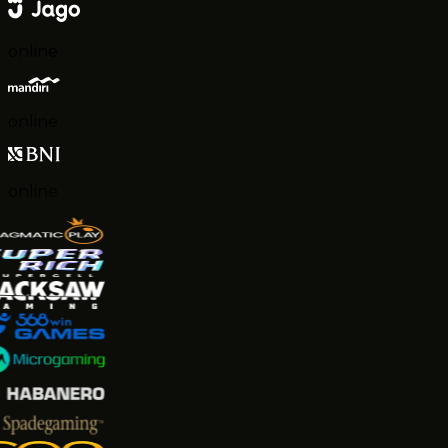
online
online
online