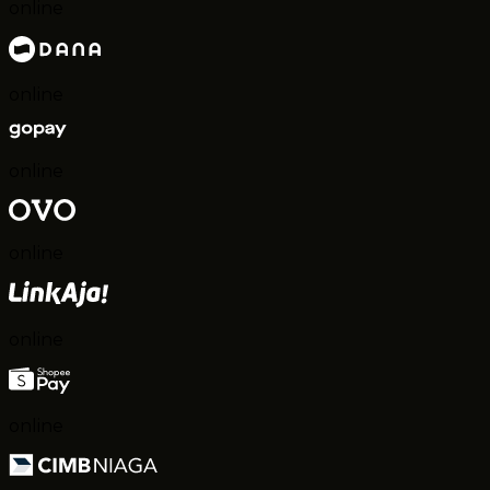
online
online
online
online
online
online