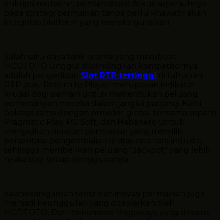
enkripsi mutakhir, pemain dapat fokus sepenuhnya
pada strategi permainan tanpa perlu khawatir akan
integritas platform yang mereka gunakan.
Salah satu daya tarik utama yang membuat
MCDTOTO unggul dibandingkan kompetitornya
adalah penyediaan
Slot RTP tertinggi
di tahun ini.
RTP atau
Return to Player
merupakan indikator
krusial bagi pemain untuk menentukan peluang
kemenangan mereka dalam jangka panjang. Kami
bekerja sama dengan provider global ternama seperti
Pragmatic Play, PG Soft, dan Habanero untuk
menyajikan deretan permainan yang memiliki
persentase pengembalian di atas rata-rata industri,
sehingga memberikan peluang "Jackpot" yang lebih
nyata bagi setiap penggunanya.
Keanekaragaman tema dan inovasi permainan juga
menjadi keunggulan yang ditawarkan oleh
MCDTOTO. Dari mekanisme
Megaways
yang dinamis