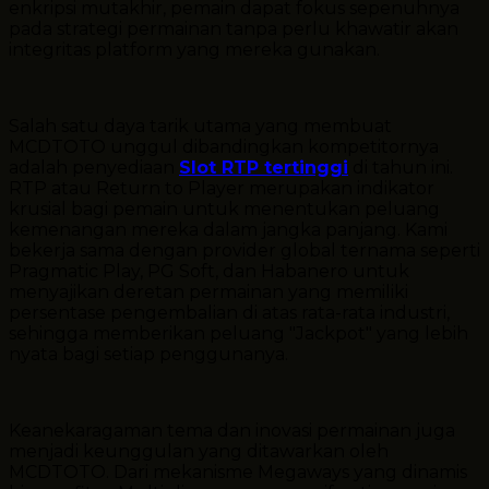
enkripsi mutakhir, pemain dapat fokus sepenuhnya
pada strategi permainan tanpa perlu khawatir akan
integritas platform yang mereka gunakan.
Salah satu daya tarik utama yang membuat
MCDTOTO unggul dibandingkan kompetitornya
adalah penyediaan
Slot RTP tertinggi
di tahun ini.
RTP atau
Return to Player
merupakan indikator
krusial bagi pemain untuk menentukan peluang
kemenangan mereka dalam jangka panjang. Kami
bekerja sama dengan provider global ternama seperti
Pragmatic Play, PG Soft, dan Habanero untuk
menyajikan deretan permainan yang memiliki
persentase pengembalian di atas rata-rata industri,
sehingga memberikan peluang "Jackpot" yang lebih
nyata bagi setiap penggunanya.
Keanekaragaman tema dan inovasi permainan juga
menjadi keunggulan yang ditawarkan oleh
MCDTOTO. Dari mekanisme
Megaways
yang dinamis