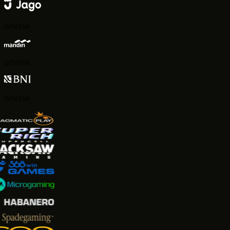
online
online
online