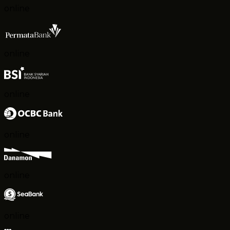
online
online
online
online
online
online