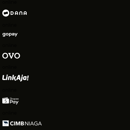
online
online
online
online
online
online