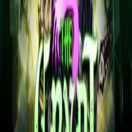
Keanekaragaman tema dan inovasi permainan juga
menjadi keunggulan yang ditawarkan oleh
MCDTOTO. Dari mekanisme
Megaways
yang dinamis
hingga fitur
Multiplier
yang progresif, setiap mesin
slot yang tersedia telah dikurasi untuk memberikan
pengalaman visual dan audio yang imersif. Tidak
hanya mengandalkan keberuntungan, para pemain
juga dimanjakan dengan grafis berkualitas tinggi
yang memastikan bahwa setiap putaran bukan hanya
sekadar taruhan, melainkan hiburan berkualitas
premium yang dapat diakses melalui berbagai
perangkat.
Kemudahan aksesibilitas merupakan aspek penting
yang selalu kami prioritaskan di tahun ini. MCDTOTO
menyediakan berbagai metode transaksi mulai dari
transfer bank lokal, e-wallet, hingga deposit pulsa
yang diproses dalam hitungan menit. Layanan
pelanggan kami juga bersiaga selama 24 jam penuh
melalui fitur
live chat
untuk memberikan solusi
instan terhadap setiap kendala yang dihadapi pemain.