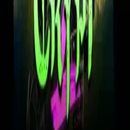
Efisiensi sistem operasional inilah yang membuat kami
mendapatkan predikat sebagai situs slot paling
responsif dan ramah pengguna di Indonesia.
Sebagai kesimpulan, MCDTOTO adalah destinasi final
bagi Anda yang mencari ekosistem
permainan slot
yang adil, menguntungkan, dan aman. Dengan
kombinasi antara transparansi
RTP tertinggi
dan
reputasi sebagai situs terpercaya, kami terus
berkomitmen untuk menghadirkan standar baru
dalam dunia slot daring Indonesia. Bergabunglah
sekarang dan rasakan sendiri sensasi kemenangan
maksimal yang didukung oleh teknologi mutakhir
dan pelayanan kelas atas yang hanya bisa Anda
temukan di platform resmi kami.
Lihat Semua
home
explore