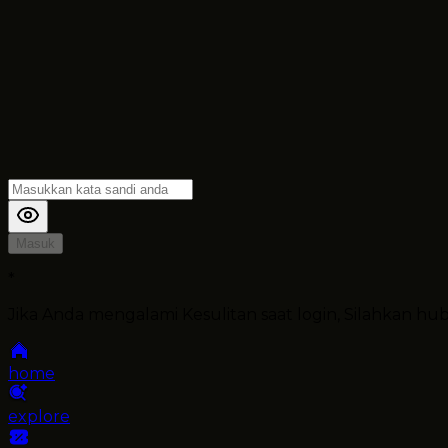
Masuk
*
Jika Anda mengalami Kesulitan saat login, Silahkan h
home
explore