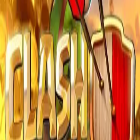
Keanekaragaman tema dan inovasi permainan juga
menjadi keunggulan yang ditawarkan oleh
MCDTOTO. Dari mekanisme
Megaways
yang dinamis
hingga fitur
Multiplier
yang progresif, setiap mesin
slot yang tersedia telah dikurasi untuk memberikan
pengalaman visual dan audio yang imersif. Tidak
hanya mengandalkan keberuntungan, para pemain
juga dimanjakan dengan grafis berkualitas tinggi
yang memastikan bahwa setiap putaran bukan hanya
sekadar taruhan, melainkan hiburan berkualitas
premium yang dapat diakses melalui berbagai
perangkat.
Kemudahan aksesibilitas merupakan aspek penting
yang selalu kami prioritaskan di tahun ini. MCDTOTO
menyediakan berbagai metode transaksi mulai dari
transfer bank lokal, e-wallet, hingga deposit pulsa
yang diproses dalam hitungan menit. Layanan
pelanggan kami juga bersiaga selama 24 jam penuh
melalui fitur
live chat
untuk memberikan solusi
instan terhadap setiap kendala yang dihadapi pemain.